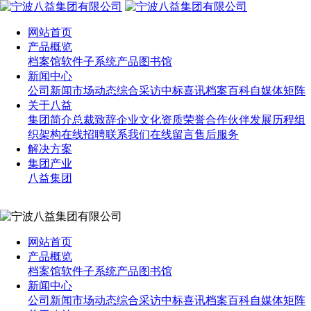
网站首页
产品概览
档案馆软件
子系统产品
图书馆
新闻中心
公司新闻
市场动态
综合采访
中标喜讯
档案百科
自媒体矩阵
关于八益
集团简介
总裁致辞
企业文化
资质荣誉
合作伙伴
发展历程
组
织架构
在线招聘
联系我们
在线留言
售后服务
解决方案
集团产业
八益集团
网站首页
产品概览
档案馆软件
子系统产品
图书馆
新闻中心
公司新闻
市场动态
综合采访
中标喜讯
档案百科
自媒体矩阵