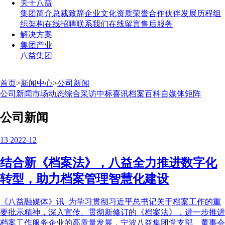
关于八益
集团简介
总裁致辞
企业文化
资质荣誉
合作伙伴
发展历程
组
织架构
在线招聘
联系我们
在线留言
售后服务
解决方案
集团产业
八益集团
首页
>
新闻中心
>
公司新闻
公司新闻
市场动态
综合采访
中标喜讯
档案百科
自媒体矩阵
公司新闻
13
2022-12
结合新《档案法》，八益全力推进数字化
转型，助力档案管理智慧化建设
《八益融媒体》讯 为学习贯彻习近平总书记关于档案工作的重
要批示精神，深入宣传、贯彻新修订的《档案法》，进一步推进
档案工作服务企业的高质量发展，宁波八益集团党支部、董事会