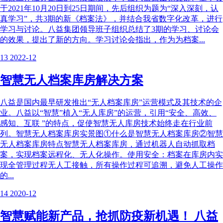
于2021年10月20日到25日期间，先后组织为题为“深入深刻，认
真学习”，共3期的新《档案法》，并结合我省数字化改革，进行
学习与讨论。八益集团领导班子组织总结了3期的学习、讨论会
的效果，提出了新的方向。学习讨论会指出，作为为档案...
13
2022-12
智慧无人档案库房解决方案
八益是国内最早研发推出“无人档案库房”运营模式及其技术的企
业。八益以“智慧”植入“无人库房”的运营，引用“安全、高效、
感知、互联 ”的特点，促使智慧无人库房技术始终走在行业前
列。智慧无人档案库房实景图①什么是智慧无人档案库房②智慧
无人档案库房特点智慧无人档案库房，通过机器人自动抓取档
案，实现档案远程化、无人化操作。使用安全：档案在库房内实
现全管理过程无人工接触，所有操作过程可追溯，避免人工操作
的...
14
2020-12
智慧赋能新产品，抢抓防疫新机遇！ 八益