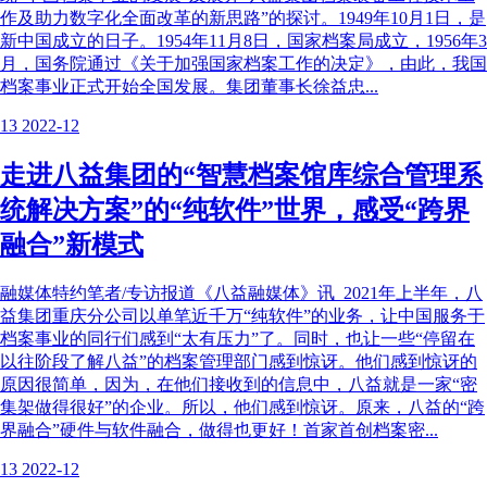
作及助力数字化全面改革的新思路”的探讨。1949年10月1日，是
新中国成立的日子。1954年11月8日，国家档案局成立，1956年3
月，国务院通过《关于加强国家档案工作的决定》，由此，我国
档案事业正式开始全国发展。集团董事长徐益忠...
13
2022-12
走进八益集团的“智慧档案馆库综合管理系
统解决方案”的“纯软件”世界，感受“跨界
融合”新模式
融媒体特约笔者/专访报道《八益融媒体》讯 2021年上半年，八
益集团重庆分公司以单笔近千万“纯软件”的业务，让中国服务于
档案事业的同行们感到“太有压力”了。同时，也让一些“停留在
以往阶段了解八益”的档案管理部门感到惊讶。他们感到惊讶的
原因很简单，因为，在他们接收到的信息中，八益就是一家“密
集架做得很好”的企业。所以，他们感到惊讶。原来，八益的“跨
界融合”硬件与软件融合，做得也更好！首家首创档案密...
13
2022-12