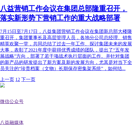
八益营销工作会议在集团总部隆重召开，
落实新形势下营销工作的重大战略部署
7月15日至7月17日，八益集团营销工作会议在集团新总部大楼隆
重召开，集团董事长及高层管理人员，各地分公司总经理、销售
精英欢聚一堂，共同总结了过去一年工作、探讨集团未来的发展
大事，表彰了2021年度中获得优秀成绩的团队，提出了“五年发
展战略”方向，部署了若干项战术执行层面的工作。并针对集团
的新产品的研发提出了新方案及新的发展方向，尤其是对当下全
员关注的“珍贵档案（文物）长期保存密集架系统”，如何结...
上一页
1
2
下一页
微信公众号
八益融媒体