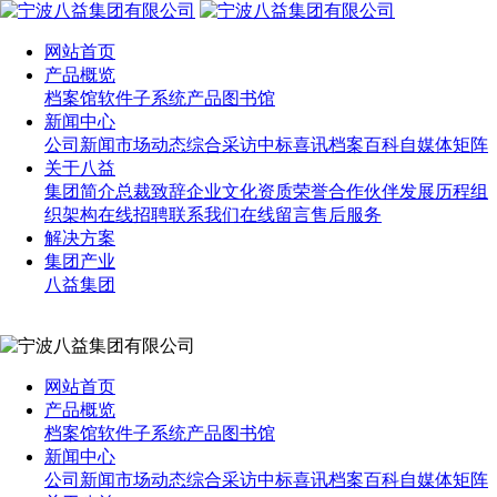
网站首页
产品概览
档案馆软件
子系统产品
图书馆
新闻中心
公司新闻
市场动态
综合采访
中标喜讯
档案百科
自媒体矩阵
关于八益
集团简介
总裁致辞
企业文化
资质荣誉
合作伙伴
发展历程
组
织架构
在线招聘
联系我们
在线留言
售后服务
解决方案
集团产业
八益集团
网站首页
产品概览
档案馆软件
子系统产品
图书馆
新闻中心
公司新闻
市场动态
综合采访
中标喜讯
档案百科
自媒体矩阵