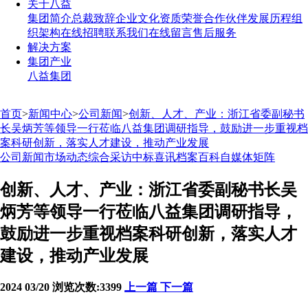
关于八益
集团简介
总裁致辞
企业文化
资质荣誉
合作伙伴
发展历程
组
织架构
在线招聘
联系我们
在线留言
售后服务
解决方案
集团产业
八益集团
首页
>
新闻中心
>
公司新闻
>
创新、人才、产业：浙江省委副秘书
长吴炳芳等领导一行莅临八益集团调研指导，鼓励进一步重视档
案科研创新，落实人才建设，推动产业发展
公司新闻
市场动态
综合采访
中标喜讯
档案百科
自媒体矩阵
创新、人才、产业：浙江省委副秘书长吴
炳芳等领导一行莅临八益集团调研指导，
鼓励进一步重视档案科研创新，落实人才
建设，推动产业发展
2024
03/20
浏览次数:3399
上一篇
下一篇