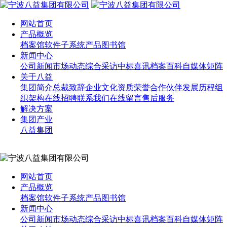
网站首页
产品概览
档案馆软件
子系统产品
图书馆
新闻中心
公司新闻
市场动态
综合采访
中标喜讯
档案百科
自媒体矩阵
关于八益
集团简介
总裁致辞
企业文化
资质荣誉
合作伙伴
发展历程
组
织架构
在线招聘
联系我们
在线留言
售后服务
解决方案
集团产业
八益集团
网站首页
产品概览
档案馆软件
子系统产品
图书馆
新闻中心
公司新闻
市场动态
综合采访
中标喜讯
档案百科
自媒体矩阵